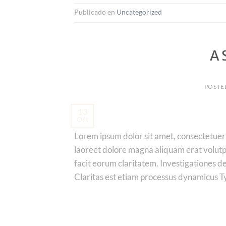
Publicado en
Uncategorized
A 
POSTE
13
Oct
Lorem ipsum dolor sit amet, consectetuer
laoreet dolore magna aliquam erat volutpat
facit eorum claritatem. Investigationes d
Claritas est etiam processus dynamicus Ty