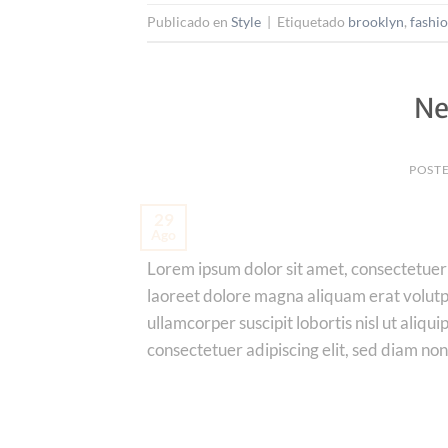
Publicado en
Style
|
Etiquetado
brooklyn
,
fashi
Ne
POST
29
Ago
Lorem ipsum dolor sit amet, consectetuer
laoreet dolore magna aliquam erat volutpa
ullamcorper suscipit lobortis nisl ut ali
consectetuer adipiscing elit, sed diam n