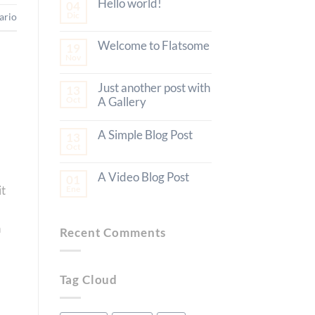
Hello world!
04
Dic
ario
Welcome to Flatsome
19
Nov
Just another post with
13
Oct
A Gallery
A Simple Blog Post
13
Oct
A Video Blog Post
01
it
Ene
h
Recent Comments
Tag Cloud