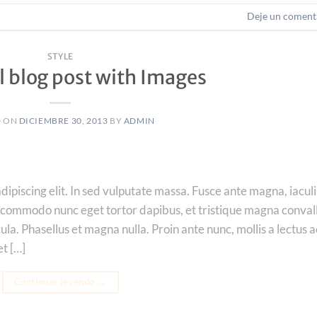
Deje un coment
STYLE
ol blog post with Images
D ON
DICIEMBRE 30, 2013
BY
ADMIN
ipiscing elit. In sed vulputate massa. Fusce ante magna, iaculi
que commodo nunc eget tortor dapibus, et tristique magna convall
la. Phasellus et magna nulla. Proin ante nunc, mollis a lectus a
et […]
Continuar leyendo
→