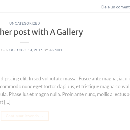
Deje un coment
UNCATEGORIZED
her post with A Gallery
D ON
OCTUBRE 13, 2015
BY
ADMIN
ipiscing elit. In sed vulputate massa. Fusce ante magna, iaculi
que commodo nunc eget tortor dapibus, et tristique magna convall
la. Phasellus et magna nulla. Proin ante nunc, mollis a lectus a
et […]
Continuar leyendo
→