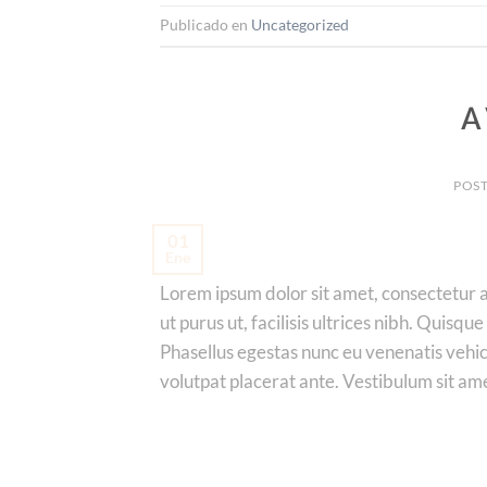
Publicado en
Uncategorized
A
POS
01
Ene
Lorem ipsum dolor sit amet, consectetur ad
ut purus ut, facilisis ultrices nibh. Quis
Phasellus egestas nunc eu venenatis vehicu
volutpat placerat ante. Vestibulum sit am