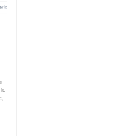
ario
s
is.
c,