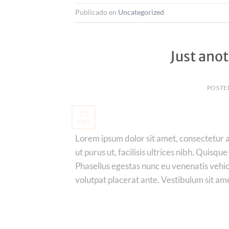
Publicado en
Uncategorized
Just anot
POSTE
13
Oct
Lorem ipsum dolor sit amet, consectetur ad
ut purus ut, facilisis ultrices nibh. Quis
Phasellus egestas nunc eu venenatis vehicu
volutpat placerat ante. Vestibulum sit am