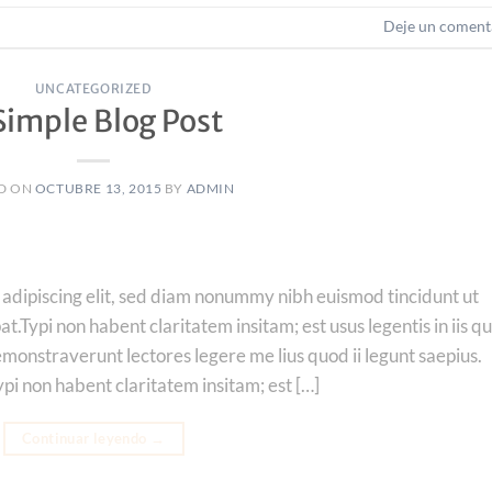
Deje un coment
UNCATEGORIZED
Simple Blog Post
D ON
OCTUBRE 13, 2015
BY
ADMIN
 adipiscing elit, sed diam nonummy nibh euismod tincidunt ut
.Typi non habent claritatem insitam; est usus legentis in iis qu
emonstraverunt lectores legere me lius quod ii legunt saepius.
pi non habent claritatem insitam; est […]
Continuar leyendo
→