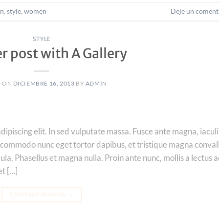
on
,
style
,
women
Deje un coment
STYLE
r post with A Gallery
D ON
DICIEMBRE 16, 2013
BY
ADMIN
ipiscing elit. In sed vulputate massa. Fusce ante magna, iaculi
que commodo nunc eget tortor dapibus, et tristique magna convall
la. Phasellus et magna nulla. Proin ante nunc, mollis a lectus a
et […]
Continuar leyendo
→