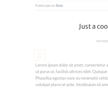
Publicado en
Style
Just a co
POSTE
30
Dic
Lorem ipsum dolor sit amet, consectetur ad
ut purus ut, facilisis ultrices nibh. Quis
Phasellus egestas nunc eu venenatis vehicu
volutpat placerat ante. Vestibulum sit am