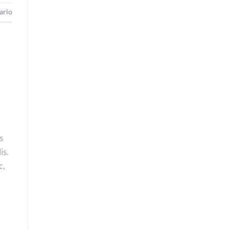
ario
s
is.
c,