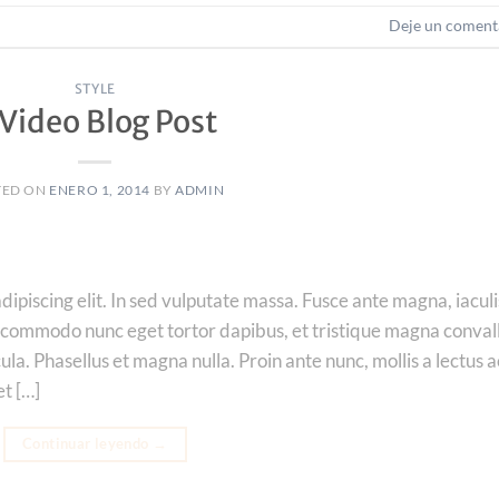
Deje un coment
STYLE
 Video Blog Post
TED ON
ENERO 1, 2014
BY
ADMIN
ipiscing elit. In sed vulputate massa. Fusce ante magna, iaculi
que commodo nunc eget tortor dapibus, et tristique magna convall
la. Phasellus et magna nulla. Proin ante nunc, mollis a lectus a
et […]
Continuar leyendo
→