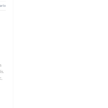
ario
s
is.
c,