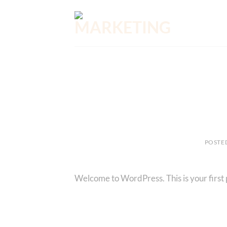
Saltar
al
contenido
POSTE
Welcome to WordPress. This is your first po