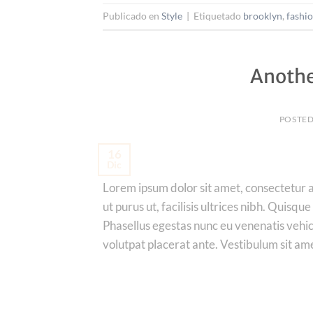
Publicado en
Style
|
Etiquetado
brooklyn
,
fashi
Anothe
POSTE
16
Dic
Lorem ipsum dolor sit amet, consectetur ad
ut purus ut, facilisis ultrices nibh. Quis
Phasellus egestas nunc eu venenatis vehicu
volutpat placerat ante. Vestibulum sit am