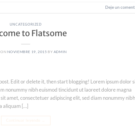
Deje un coment
UNCATEGORIZED
come to Flatsome
 ON
NOVIEMBRE 19, 2015
BY
ADMIN
ost. Edit or delete it, then start blogging! Lorem ipsum dolor s
diam nonummy nibh euismod tincidunt ut laoreet dolore magna
 sit amet, consectetuer adipiscing elit, sed diam nonummy nib
a aliquam […]
Continuar leyendo
→