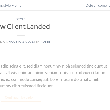
on
,
style
,
women
Deje un coment
STYLE
w Client Landed
ED ON
AGOSTO 29, 2013
BY
ADMIN
 adipiscing elit, sed diam nonummy nibh euismod tincidunt ut
t. Ut wisi enim ad minim veniam, quis nostrud exerci tation
quip ex ea commodo consequat. Lorem ipsum dolor sit amet,
onummy nibh euismod tincidunt […]
Continuar leyendo
→