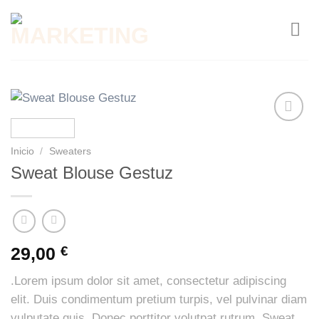
Saltar
al
contenido
Añadir
a la
Inicio
/
Sweaters
lista de
Sweat Blouse Gestuz
deseos
29,00
€
.Lorem ipsum dolor sit amet, consectetur adipiscing
elit. Duis condimentum pretium turpis, vel pulvinar diam
vulputate quis. Donec porttitor volutpat rutrum. Sweat