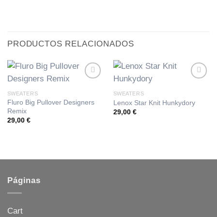
PRODUCTOS RELACIONADOS
Añadir
Añadir
a la
a la
SWEATERS
SWEATERS
lista de
lista de
Fluro Big Pullover Designers
Lenox Star Knit Hunkydory
deseos
deseos
Remix
29,00
€
29,00
€
Páginas
Cart