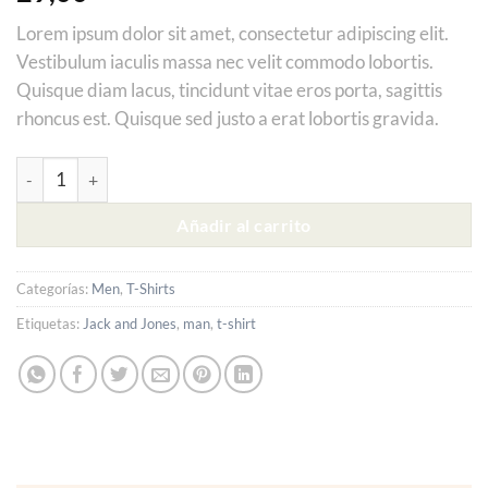
Lorem ipsum dolor sit amet, consectetur adipiscing elit.
Vestibulum iaculis massa nec velit commodo lobortis.
Quisque diam lacus, tincidunt vitae eros porta, sagittis
rhoncus est. Quisque sed justo a erat lobortis gravida.
Randal Tee Jack & Jones cantidad
Alternative:
Añadir al carrito
Categorías:
Men
,
T-Shirts
Etiquetas:
Jack and Jones
,
man
,
t-shirt