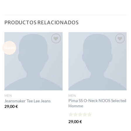
PRODUCTOS RELACIONADOS
Nuevo
Añadir
Añadir
a la
a la
lista de
lista de
deseos
deseos
MEN
MEN
Pima SS O-Neck NOOS Selected
Jeansmaker Tee Lee Jeans
Homme
29,00
€
Valorado
29,00
€
con
5.00
de 5