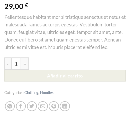
Valorado
2
29,00
€
con
3.00
Pellentesque habitant morbi tristique senectus et netus et
de 5
en
malesuada fames ac turpis egestas. Vestibulum tortor
base a
valoraciones
quam, feugiat vitae, ultricies eget, tempor sit amet, ante.
de
Donec eu libero sit amet quam egestas semper. Aenean
clientes
ultricies mi vitae est. Mauris placerat eleifend leo.
Happy Ninja cantidad
Alternative:
Añadir al carrito
Categorías:
Clothing
,
Hoodies