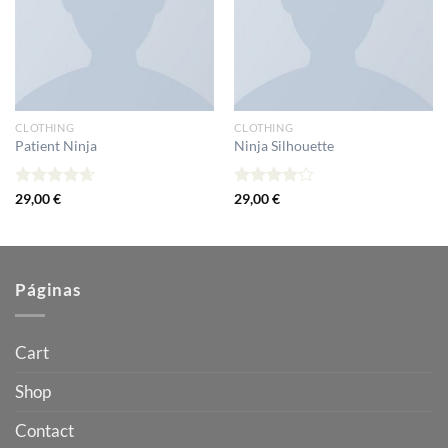
deseos
deseos
CLOTHING
CLOTHING
Patient Ninja
Ninja Silhouette
Valorado
29,00
€
Valorado
29,00
€
con
4.67
con
4.00
de 5
de 5
Páginas
Cart
Shop
Contact