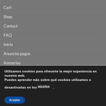
Cart
Shop
Contact
FAQ
Inicio
Anuncios pagos
Asesorías
Utilizamos cookies para ofrecerte la mejor experiencia en
Desarrollo web
nuestra web.
Puedes aprender más sobre qué cookies utilizamos o
ajustes
desactivarlas en los
.
About
Blog
Contact
FAQ
Aceptar