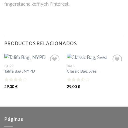
fingerstache keffiyeh Pinterest.
PRODUCTOS RELACIONADOS
BAGS
BAGS
Añadir
Añadir
Talifa Bag , NYPD
Classic Bag, Svea
a la
a la
lista de
lista de
deseos
deseos
Valorado
29,00
€
Valorado
29,00
€
con
4.00
con
de 5
3.50
de
5
Páginas