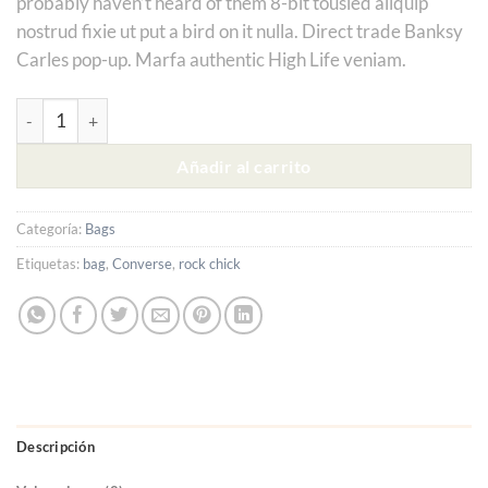
probably haven’t heard of them 8-bit tousled aliquip
de
clientes
nostrud fixie ut put a bird on it nulla. Direct trade Banksy
Carles pop-up. Marfa authentic High Life veniam.
Alanya Braided Leather cantidad
Alternative:
Añadir al carrito
Categoría:
Bags
Etiquetas:
bag
,
Converse
,
rock chick
Descripción