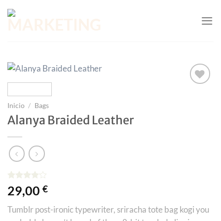
Saltar
al
contenido
Añadir
a la
Inicio
/
Bags
lista
Alanya Braided Leather
de
deseos
Valorado
2
29,00
€
con
4.00
de 5 en
Tumblr post-ironic typewriter, sriracha tote bag kogi you
base a
valoraciones